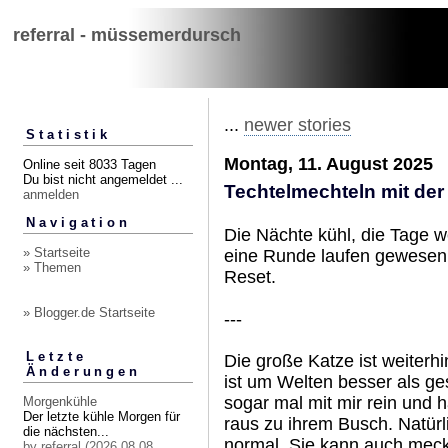
referral - müssemerdursch
...
newer stories
Statistik
Montag, 11. August 2025
Online seit 8033 Tagen
Du bist nicht angemeldet ...
Techtelmechteln mit der
anmelden
Navigation
Die Nächte kühl, die Tage w
» Startseite
eine Runde laufen gewesen.
» Themen
Reset.
» Blogger.de Startseite
---
Letzte
Die große Katze ist weiterhi
Änderungen
ist um Welten besser als ge
sogar mal mit mir rein und 
Morgenkühle
Der letzte kühle Morgen für
raus zu ihrem Busch. Natürl
die nächsten...
normal. Sie kann auch mecke
by referral (2026.08.08,