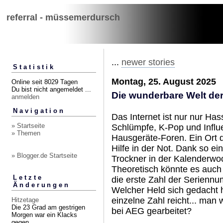
referral - müssemerdursch
...
newer stories
Statistik
Montag, 25. August 2025
Online seit 8029 Tagen
Du bist nicht angemeldet ...
Die wunderbare Welt de
anmelden
Navigation
Das Internet ist nur nur Ha
» Startseite
Schlümpfe, K-Pop und Influ
» Themen
Hausgeräte-Foren. Ein Ort 
Hilfe in der Not. Dank so e
» Blogger.de Startseite
Trockner in der Kalenderwo
Theoretisch könnte es auch
Letzte
die erste Zahl der Seriennu
Änderungen
Welcher Held sich gedacht h
einzelne Zahl reicht... man
Hitzetage
Die 23 Grad am gestrigen
bei AEG gearbeitet?
Morgen war ein Klacks
gegen...