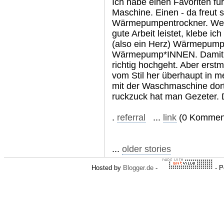
Ich habe einen Favoriten fü
Maschine. Einen - da freut 
Wärmepumpentrockner. Wenn 
gute Arbeit leistet, klebe i
(also ein Herz) Wärmepump
Wärmepump*INNEN. Damit de
richtig hochgeht. Aber erst
vom Stil her überhaupt in 
mit der Waschmaschine dort
ruckzuck hat man Gezeter. 
.
referral
...
link
(0 Komment
...
older stories
Hosted by
Blogger.de
-
- P