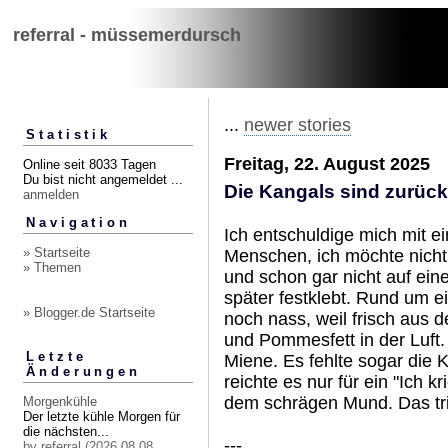
referral - müssemerdursch
...
newer stories
Statistik
Freitag, 22. August 2025
Online seit 8033 Tagen
Du bist nicht angemeldet ...
Die Kangals sind zurück
anmelden
Navigation
Ich entschuldige mich mit ei
» Startseite
Menschen, ich möchte nicht
» Themen
und schon gar nicht auf ein
später festklebt. Rund um e
» Blogger.de Startseite
noch nass, weil frisch aus
und Pommesfett in der Luft. 
Letzte
Miene. Es fehlte sogar die 
Änderungen
reichte es nur für ein "Ich k
dem schrägen Mund. Das trif
Morgenkühle
Der letzte kühle Morgen für
die nächsten...
---
by referral (2026.08.08,