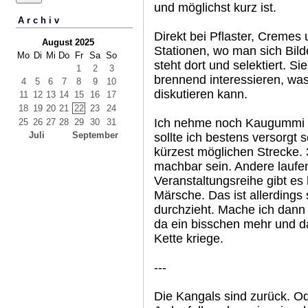
und möglichst kurz ist.
Archiv
Direkt bei Pflaster, Cremes
August 2025
Stationen, wo man sich Bil
Mo
Di
Mi
Do
Fr
Sa
So
steht dort und selektiert. S
1
2
3
brennend interessieren, was
4
5
6
7
8
9
10
diskutieren kann.
11
12
13
14
15
16
17
18
19
20
21
22
23
24
Ich nehme noch Kaugummi un
25
26
27
28
29
30
31
Juli
September
sollte ich bestens versorgt 
kürzest möglichen Strecke. 3
machbar sein. Andere laufen
Veranstaltungsreihe gibt e
Märsche. Das ist allerdings
durchzieht. Mache ich dann
da ein bisschen mehr und da
Kette kriege.
---
Die Kangals sind zurück. O