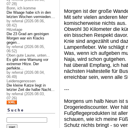
07:28)
Bonn, ich komme
Morgen ist der große Wander
Die Waage habe ich in den
Mit sehr vielen anderen Me
letzten Wochen vermieden....
by referral (2026.08.06,
komischerweise nichts aus.
08:42)
Obwohl 30 Kilometer die kür
Hitzetage
Die 23 Grad am gestrigen
ein bisschen Respekt davor.
Morgen war ein Klacks
Knie sind angezählt und da
gegen...
Lampenfieber. Wie schlägt
by referral (2026.08.05,
06:52)
Was, wenn ich aufgeben mus
Oben gute Laune, unten...
Naja, wird schon gutgehen. 
Es gibt eine Warnung vor
extremer Hitze. Der
hat überall Empfang, ich h
perfekte...
nächsten Haltestelle für Bu
by referral (2026.08.04,
erreichbar sein, wenn alle S
06:49)
Leidensgenossen
Die kleine Katze liegt in
---
letzter Zeit die halbe Nacht...
by referral (2026.08.03,
07:26)
Morgens um halb Neun ist s
Drogeriediscounter. Wer hät
Suche
Fußpflegeprodukten ist alle
schauen, wie ich meine Füße
Schutz nichts bringt - so ve