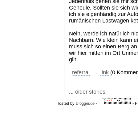
Jedenfalls gehen sie mir sc
Geheule. Sollten sie sich w
ich sie eigenhändig zur Aut
rumänischen Lastwagen ket
Nein, werde ich natürlich n
Nachbarn. Wie klein kann e
muss sich so einen Berg an 
wir hier mitten im Ort Unm
gilt.
.
referral
...
link
(0 Komment
...
older stories
Hosted by
Blogger.de
-
- P