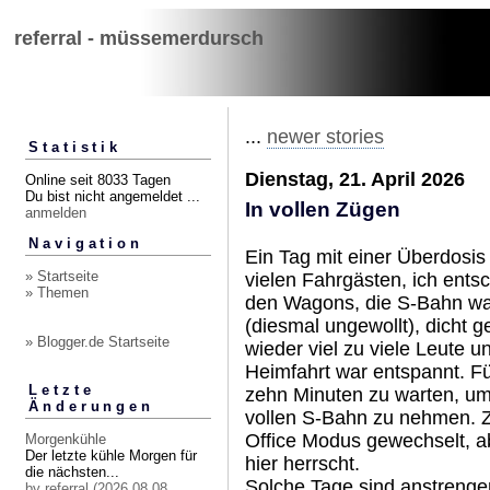
referral - müssemerdursch
...
newer stories
Statistik
Dienstag, 21. April 2026
Online seit 8033 Tagen
Du bist nicht angemeldet ...
In vollen Zügen
anmelden
Navigation
Ein Tag mit einer Überdosi
» Startseite
vielen Fahrgästen, ich ents
» Themen
den Wagons, die S-Bahn war v
(diesmal ungewollt), dicht 
» Blogger.de Startseite
wieder viel zu viele Leute u
Heimfahrt war entspannt. Fü
Letzte
zehn Minuten zu warten, um 
Änderungen
vollen S-Bahn zu nehmen. 
Office Modus gewechselt, a
Morgenkühle
Der letzte kühle Morgen für
hier herrscht.
die nächsten...
Solche Tage sind anstrenge
by referral (2026.08.08,