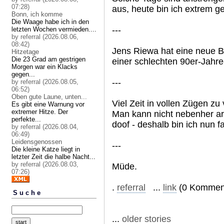
07:28)
aus, heute bin ich extrem g
Bonn, ich komme
Die Waage habe ich in den
---
letzten Wochen vermieden....
by referral (2026.08.06,
08:42)
Jens Riewa hat eine neue Bri
Hitzetage
Die 23 Grad am gestrigen
einer schlechten 90er-Jahr
Morgen war ein Klacks
gegen...
---
by referral (2026.08.05,
06:52)
Oben gute Laune, unten...
Viel Zeit in vollen Zügen zu
Es gibt eine Warnung vor
extremer Hitze. Der
Man kann nicht nebenher arb
perfekte...
doof - deshalb bin ich nun f
by referral (2026.08.04,
06:49)
Leidensgenossen
---
Die kleine Katze liegt in
letzter Zeit die halbe Nacht...
by referral (2026.08.03,
Müde.
07:26)
.
referral
...
link
(0 Komment
Suche
...
older stories