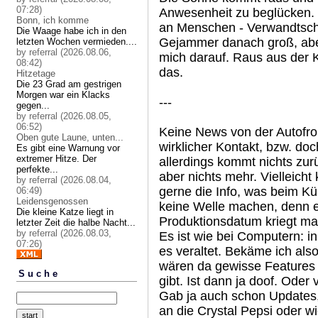
07:28)
Anwesenheit zu beglücken. 
Bonn, ich komme
an Menschen - Verwandtscha
Die Waage habe ich in den
Gejammer danach groß, aber 
letzten Wochen vermieden....
by referral (2026.08.06,
mich darauf. Raus aus der 
08:42)
das.
Hitzetage
Die 23 Grad am gestrigen
Morgen war ein Klacks
---
gegen...
by referral (2026.08.05,
06:52)
Keine News von der Autofron
Oben gute Laune, unten...
wirklicher Kontakt, bzw. doc
Es gibt eine Warnung vor
extremer Hitze. Der
allerdings kommt nichts zu
perfekte...
aber nichts mehr. Vielleicht 
by referral (2026.08.04,
gerne die Info, was beim Kü
06:49)
Leidensgenossen
keine Welle machen, denn e
Die kleine Katze liegt in
Produktionsdatum kriegt man
letzter Zeit die halbe Nacht...
by referral (2026.08.03,
Es ist wie bei Computern: 
07:26)
es veraltet. Bekäme ich also
wären da gewisse Features n
Suche
gibt. Ist dann ja doof. Oder 
Gab ja auch schon Updates,
an die Crystal Pepsi oder w