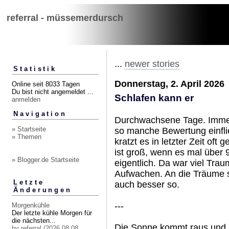
referral - müssemerdursch
...
newer stories
Statistik
Donnerstag, 2. April 2026
Online seit 8033 Tagen
Du bist nicht angemeldet ...
Schlafen kann er
anmelden
Navigation
Durchwachsene Tage. Immerh
» Startseite
so manche Bewertung einflie
» Themen
kratzt es in letzter Zeit of
ist groß, wenn es mal über 9
» Blogger.de Startseite
eigentlich. Da war viel Tra
Aufwachen. An die Träume sel
Letzte
auch besser so.
Änderungen
---
Morgenkühle
Der letzte kühle Morgen für
die nächsten...
Die Sonne kommt raus und be
by referral (2026.08.08,