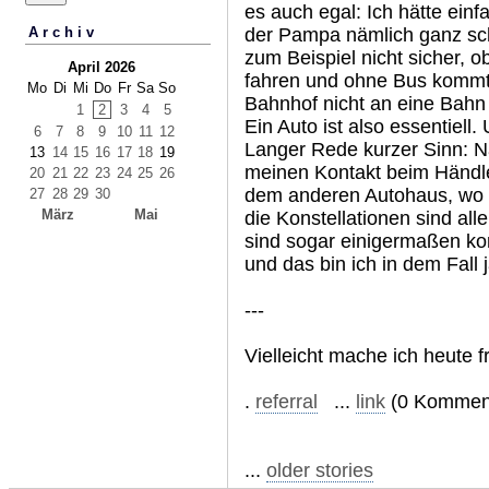
es auch egal: Ich hätte einf
der Pampa nämlich ganz sch
Archiv
zum Beispiel nicht sicher, o
April 2026
fahren und ohne Bus kommt
Mo
Di
Mi
Do
Fr
Sa
So
Bahnhof nicht an eine Bahn u
1
2
3
4
5
Ein Auto ist also essentiell
6
7
8
9
10
11
12
Langer Rede kurzer Sinn: N
13
14
15
16
17
18
19
meinen Kontakt beim Händle
20
21
22
23
24
25
26
dem anderen Autohaus, wo d
27
28
29
30
März
Mai
die Konstellationen sind all
sind sogar einigermaßen k
und das bin ich in dem Fall j
---
Vielleicht mache ich heute f
.
referral
...
link
(0 Komment
...
older stories